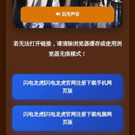
🔊 启用声音
若无法打开链接，请清除浏览器缓存或使用浏
览器无痕模式！
闪电龙虎|闪电龙虎官网注册下载手机网
页版
闪电龙虎|闪电龙虎官网注册下载电脑网
页版